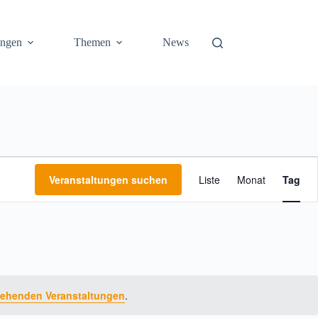
ungen
Themen
News
V
Veranstaltungen suchen
Liste
Monat
Tag
e
r
a
n
s
t
a
l
t
tehenden Veranstaltungen
.
u
n