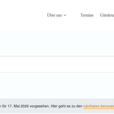
Über uns
Termine
Glieder
n für 17. Mai 2026 vorgesehen. Hier geht es zu den
nächsten bevors
H
i