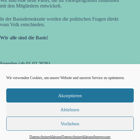
Wir sind eine neue Partei, die ihr Parteiprogramm zusammen
t
mit den Mitgliedern entwickelt.
i
o
n
In der Basisdemokratie werden die politischen Fragen direkt
vom Volk entschieden.
Wir alle sind die Basis!
Spenden (ab 01.02.2026)
dieBasis Bezirksverband OWL
Wir verwenden Cookies, um unsere Website und unseren Service zu optimieren.
Volksbank in Ostwestfalen eG
IBAN DE21 4786 0125 0631 9311 00
BIC GENODEM1GTL
Akzeptieren
Herzlichen Dank für Deine Unterstützung!
Ablehnen
Vorlieben
Impressum
Datenschutzerklärung
Spenden
Kontakt
Datenschutzerklärung
Datenschutzerklärung
Impressum