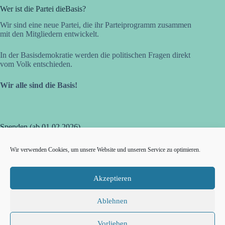
t
Wer ist die Partei dieBasis?
i
o
Wir sind eine neue Partei, die ihr Parteiprogramm zusammen
n
mit den Mitgliedern entwickelt.
In der Basisdemokratie werden die politischen Fragen direkt
vom Volk entschieden.
Wir alle sind die Basis!
Spenden (ab 01.02.2026)
dieBasis Bezirksverband OWL
Wir verwenden Cookies, um unsere Website und unseren Service zu optimieren.
Volksbank in Ostwestfalen eG
IBAN DE21 4786 0125 0631 9311 00
BIC GENODEM1GTL
Akzeptieren
Herzlichen Dank für Deine Unterstützung!
Ablehnen
Vorlieben