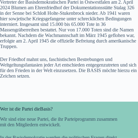
Vertreter der Basisdemokratischen Partei in Ostwestfalen am 2. April
2024 Blumen am Ehrenfriedhof der Dokumentationsstätte Stalag 326
in der Senne bei Schloß Holte-Stukenbrock nieder. Ab 1941 waren
hier sowjetische Kriegsgefangene unter schrecklichen Bedingungen
interniert. Insgesamt sind 15.000 bis 65.000 Tote in 36
Massengräberreihen bestattet. Nur von 17.000 Toten sind die Namen
bekannt. Nachdem die Wachmannschaft im März 1945 geflohen war,
erfolgte am 2. April 1945 die offizielle Befreiung durch amerikanische
Truppen.
Der Friedhof mahnt uns, faschistischen Bestrebungen und
Weltgeltungsfantasien jeder Art entschieden entgegenzutreten und sich
für den Frieden in der Welt einzusetzen. Die BASIS möchte hierzu ein
Zeichen setzen.
Wer ist die Partei dieBasis?
Wir sind eine neue Partei, die ihr Parteiprogramm zusammen
mit den Mitgliedern entwickelt.
In der Basisdemokratie werden die politischen Fragen direkt