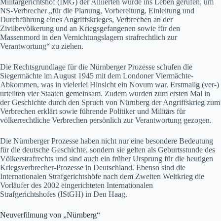
Militärgerichtshof (IMG) der Alliierten wurde ins Leben gerufen, um
NS-Verbrecher „für die Planung, Vorbereitung, Einleitung und
Durchführung eines Angriffskrieges, Verbrechen an der
Zivilbevölkerung und an Kriegsgefangenen sowie für den
Massenmord in den Vernichtungslagern strafrechtlich zur
Verantwortung“ zu ziehen.
Die Rechtsgrundlage für die Nürnberger Prozesse schufen die
Siegermächte im August 1945 mit dem Londoner Viermächte-
Abkommen, was in vielerlei Hinsicht ein Novum war. Erstmalig (ver-)
urteilten vier Staaten gemeinsam. Zudem wurden zum ersten Mal in
der Geschichte durch den Spruch von Nürnberg der Angriffskrieg zum
Verbrechen erklärt sowie führende Politiker und Militärs für
völkerrechtliche Verbrechen persönlich zur Verantwortung gezogen.
Die Nürnberger Prozesse haben nicht nur eine besondere Bedeutung
für die deutsche Geschichte, sondern sie gelten als Geburtsstunde des
Völkerstrafrechts und sind auch ein früher Ursprung für die heutigen
Kriegsverbrecher-Prozesse in Deutschland. Ebenso sind die
Internationalen Strafgerichtshöfe nach dem Zweiten Weltkrieg die
Vorläufer des 2002 eingerichteten Internationalen
Strafgerichtshofes (IStGH) in Den Haag.
Neuverfilmung von „Nürnberg“