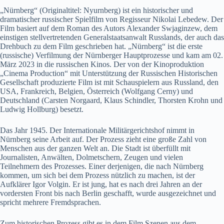
„Nürnberg“ (Originaltitel: Nyurnberg) ist ein historischer und
dramatischer russischer Spielfilm von Regisseur Nikolai Lebedew. Der
Film basiert auf dem Roman des Autors Alexander Swjaginzew, dem
einstigen stellvertretenden Generalstaatsanwalt Russlands, der auch das
Drehbuch zu dem Film geschrieben hat. „Nürnberg“ ist die erste
(russische) Verfilmung der Nürnberger Hauptprozesse und kam am 02.
März 2023 in die russischen Kinos. Der von der Kinoproduktion
„Cinema Production“ mit Unterstützung der Russischen Historischen
Gesellschaft produzierte Film ist mit Schauspielern aus Russland, den
USA, Frankreich, Belgien, Österreich (Wolfgang Cerny) und
Deutschland (Carsten Norgaard, Klaus Schindler, Thorsten Krohn und
Ludwig Hollburg) besetzt.
Das Jahr 1945. Der Internationale Militärgerichtshof nimmt in
Nürnberg seine Arbeit auf. Der Prozess zieht eine große Zahl von
Menschen aus der ganzen Welt an. Die Stadt ist überfüllt mit
Journalisten, Anwälten, Dolmetschern, Zeugen und vielen
Teilnehmern des Prozesses. Einer derjenigen, die nach Nürnberg
kommen, um sich bei dem Prozess nützlich zu machen, ist der
Aufklärer Igor Volgin. Er ist jung, hat es nach drei Jahren an der
vordersten Front bis nach Berlin geschafft, wurde ausgezeichnet und
spricht mehrere Fremdsprachen.
Zum historischen Prozess gibt es in dem Film Szenen aus dem